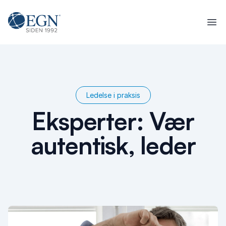
Spring til indhold
Executives' Global Network
Ope
Ledelse i praksis
Eksperter: Vær
autentisk, leder