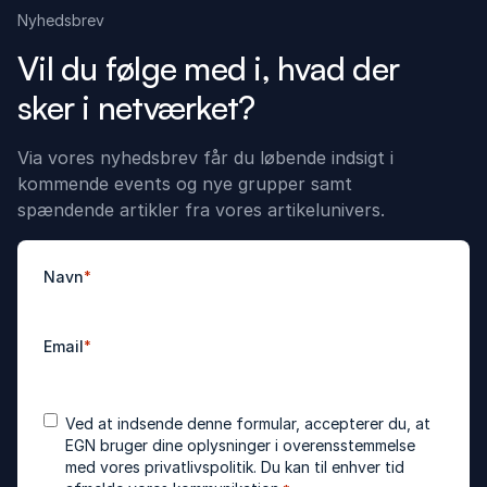
Nyhedsbrev
Vil du følge med i, hvad der
sker i netværket?
Via vores nyhedsbrev får du løbende indsigt i
kommende events og nye grupper samt
spændende artikler fra vores artikelunivers.
Navn
*
Email
*
Accepter
*
Ved at indsende denne formular, accepterer du, at
betingelser
EGN bruger dine oplysninger i overensstemmelse
med vores
privatlivspolitik
. Du kan til enhver tid