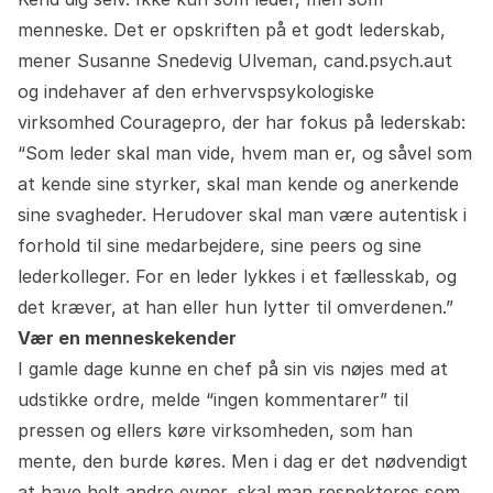
menneske. Det er opskriften på et godt lederskab,
mener Susanne Snedevig Ulveman, cand.psych.aut
og indehaver af den erhvervspsykologiske
virksomhed Couragepro, der har fokus på lederskab:
“Som leder skal man vide, hvem man er, og såvel som
at kende sine styrker, skal man kende og anerkende
sine svagheder. Herudover skal man være autentisk i
forhold til sine medarbejdere, sine peers og sine
lederkolleger. For en leder lykkes i et fællesskab, og
det kræver, at han eller hun lytter til omverdenen.”
Vær en menneskekender
I gamle dage kunne en chef på sin vis nøjes med at
udstikke ordre, melde “ingen kommentarer” til
pressen og ellers køre virksomheden, som han
mente, den burde køres. Men i dag er det nødvendigt
at have helt andre evner, skal man respekteres som