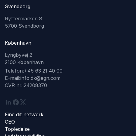
Svendborg
Ryttermarken 8
5700 Svendborg
København
Lyngbyvej 2
2100 København
Telefon:
+45 63 21 40 00
E-mail:
info.dk@egn.com
CVR nr.:
24208370
Linkedin
Facebook
Twitter
Find dit netværk
CEO
Topledelse