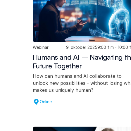
Webinar
9. oktober 2025
9:00 f m - 10:00 
Humans and AI – Navigating t
Future Together
How can humans and AI collaborate to
unlock new possibilities - without losing wh
makes us uniquely human?
Online