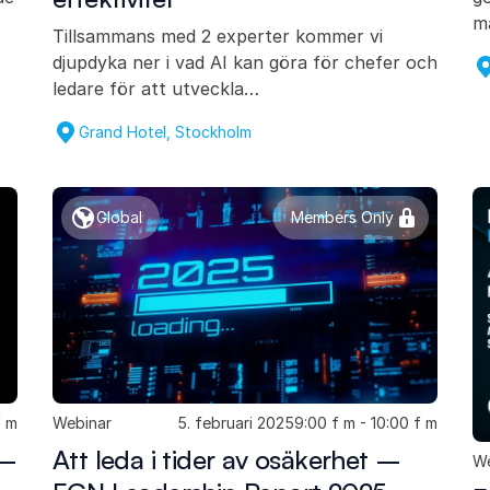
m
Tillsammans med 2 experter kommer vi
djupdyka ner i vad AI kan göra för chefer och
ledare för att utveckla…
Grand Hotel, Stockholm
Global
Members Only
f m
Webinar
5. februari 2025
9:00 f m - 10:00 f m
 –
Att leda i tider av osäkerhet –
We