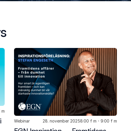
s
f m
i
Webinar
28. november 2025
8:00 f m - 9:00 f m
EGN Inspiration – Framtidens