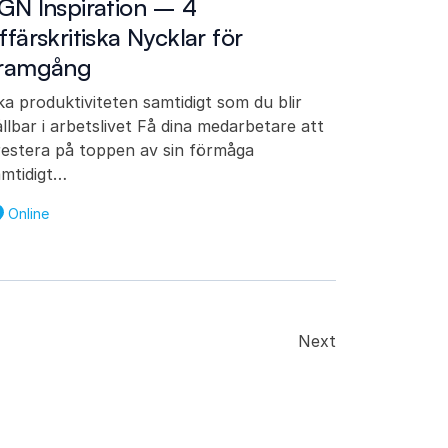
GN Inspiration – 4
ffärskritiska Nycklar för
ramgång
a produktiviteten samtidigt som du blir
llbar i arbetslivet Få dina medarbetare att
restera på toppen av sin förmåga
amtidigt…
Online
Next