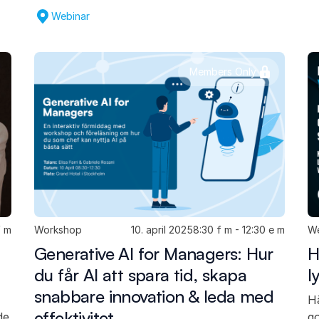
Webinar
Members Only
f m
Workshop
10. april 2025
8:30 f m - 12:30 e m
We
Generative AI for Managers: Hur
H
du får AI att spara tid, skapa
l
snabbare innovation & leda med
Hä
effektivitet
de
go