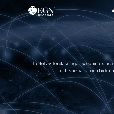
Hoppa till innehåll
Executives' Global Network
H
Ta del av föreläsningar, webbinars och a
och specialist och bidra t