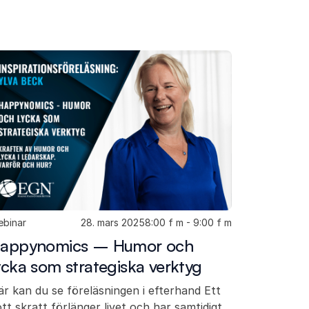
binar
28. mars 2025
8:00 f m - 9:00 f m
appynomics – Humor och
ycka som strategiska verktyg
r kan du se föreläsningen i efterhand Ett
tt skratt förlänger livet och har samtidigt