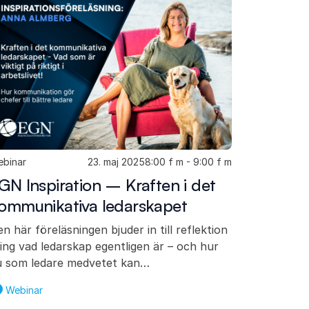
binar
23. maj 2025
8:00 f m - 9:00 f m
GN Inspiration – Kraften i det
ommunikativa ledarskapet
n här föreläsningen bjuder in till reflektion
ing vad ledarskap egentligen är – och hur
u som ledare medvetet kan…
Webinar