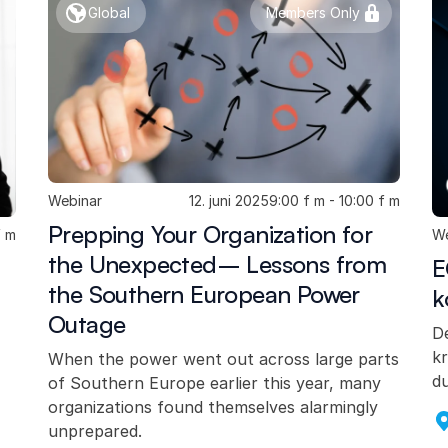
Global
Members Only
Webinar
12. juni 2025
9:00 f m - 10:00 f m
Prepping Your Organization for
f m
We
the Unexpected– Lessons from
E
the Southern European Power
k
Outage
De
kr
When the power went out across large parts
d
of Southern Europe earlier this year, many
organizations found themselves alarmingly
unprepared.