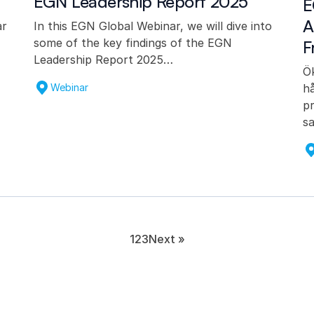
EGN Leadership Report 2025
E
A
ar
In this EGN Global Webinar, we will dive into
some of the key findings of the EGN
F
Leadership Report 2025…
Ök
Webinar
hå
p
s
1
2
3
Next »