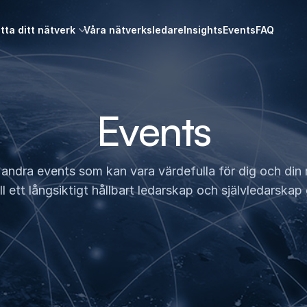
itta ditt nätverk
Våra nätverksledare
Insights
Events
FAQ
Events
ndra events som kan vara värdefulla för dig och din rol
ill ett långsiktigt hållbart ledarskap och självledarska