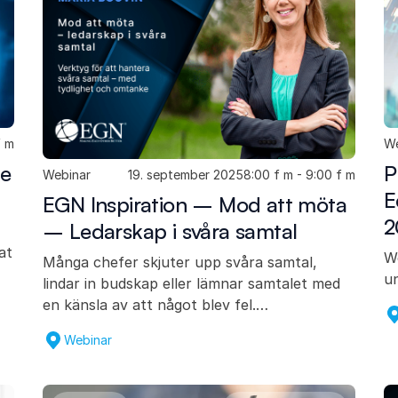
f m
We
he
P
Webinar
19. september 2025
8:00 f m - 9:00 f m
E
EGN Inspiration – Mod att möta
2
– Ledarskap i svåra samtal
at
We
Många chefer skjuter upp svåra samtal,
un
lindar in budskap eller lämnar samtalet med
en känsla av att något blev fel.…
Webinar