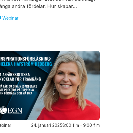
ånga andra fördelar. Hur skapar…
Webinar
binar
24. januari 2025
8:00 f m - 9:00 f m