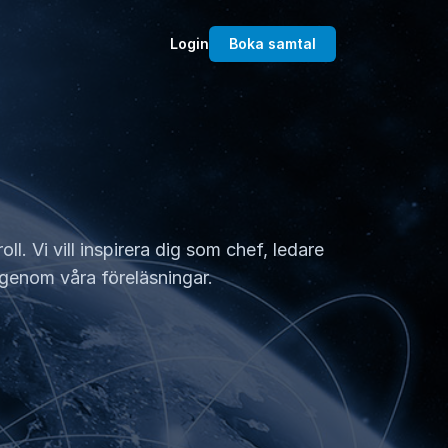
Login
Boka samtal
l. Vi vill inspirera dig som chef, ledare
p genom våra föreläsningar.