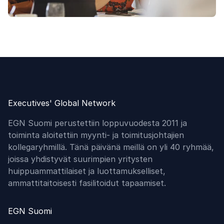
Markkinointipäälliköt
Ryhmä on tarkoitettu kokeneille
markkinointipäälliköille, jotka vastaavat
kokonaisvaltaisesta markkinoinnin
suunnittelusta, kehittämisestä ja
Executives' Global Network
toteuttamisesta.
EGN Suomi perustettiin loppuvuodesta 2011 ja
toiminta aloitettiin myynti- ja toimitusjohtajien
kollegaryhmillä. Tänä päivänä meillä on yli 40 ryhmää,
joissa yhdistyvät suurimpien yritysten
huippuammattilaiset ja luottamukselliset,
ammattitaitoisesti fasilitoidut tapaamiset.
EGN Suomi