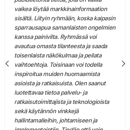
vaikea löytää markkinainformaation
sisältä. Liityin ryhmään, koska kaipasin
sparrausapua samanlaisten ongelmien
kanssa painivilta. Ryhmässä voi
avautua omasta tilanteesta ja saada
toisenlaista näkökulmaa ja peilata
vaihtoehtoja. Toisinaan voi todella
inspiroitua muiden huomaamista
asioista ja ratkaisuista. Olen saanut
luotettavaa tietoa palvelu- ja
ratkaisutoimittajista ja teknologioista
sekä käytännön vinkkejä
hallintamalleihin, johtamiseen ja
implementointiin. Tiedän että voin