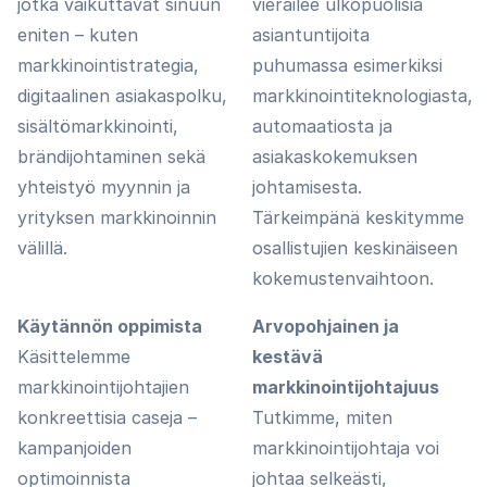
jotka vaikuttavat sinuun
vierailee ulkopuolisia
eniten – kuten
asiantuntijoita
markkinointistrategia,
puhumassa esimerkiksi
digitaalinen asiakaspolku,
markkinointiteknologiasta,
sisältömarkkinointi,
automaatiosta ja
brändijohtaminen sekä
asiakaskokemuksen
yhteistyö myynnin ja
johtamisesta.
yrityksen markkinoinnin
Tärkeimpänä keskitymme
välillä.
osallistujien keskinäiseen
kokemustenvaihtoon.
Käytännön oppimista
Arvopohjainen ja
Käsittelemme
kestävä
markkinointijohtajien
markkinointijohtajuus
konkreettisia caseja –
Tutkimme, miten
kampanjoiden
markkinointijohtaja voi
optimoinnista
johtaa selkeästi,