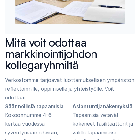
Mitä voit odottaa
markkinointijohdon
kollegaryhmiltä
Verkostomme
tarjoavat
luottamuksellisen
ympäristön
reflektoinnille
,
oppimiselle
ja
yhteistyölle
.
Voit
odottaa
:
Säännöllisiä
tapaamisia
Asiantuntijanäkemyksiä
Kokoonnumme 4–6
Tapaamisia vetävät
kertaa vuodessa
kokeneet fasilitaattorit ja
syventymään aiheisiin,
välillä tapaamisissa