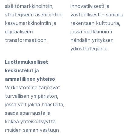
sisältömarkkinointiin,
innovatiivisesti ja
strategiseen asemointiin,
vastuullisesti – samalla
kasvumarkkinointiin ja
rakentaen kulttuuria,
digitaaliseen
jossa markkinointi
transformaatioon.
nähdään yrityksen
ydinstrategiana.
Luottamukselliset
keskustelut ja
ammatillinen yhteisö
Verkostomme tarjoavat
turvallisen ympäristön,
jossa voit jakaa haasteita,
saada sparrausta ja
kokea yhteisöllisyyttä
muiden saman vastuun