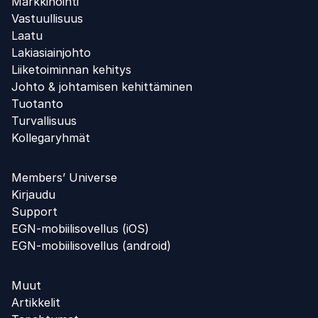
Markkinointi
Vastuullisuus
Laatu
Lakiasiainjohto
Liiketoiminnan kehitys
Johto & johtamisen kehittäminen
Tuotanto
Turvallisuus
Kollegaryhmät
Members’ Universe
Kirjaudu
Support
EGN-mobiilisovellus (iOS)
EGN-mobiilisovellus (android)
Muut
Artikkelit