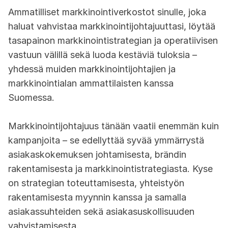
Ammatilliset markkinointiverkostot sinulle, joka
haluat vahvistaa markkinointijohtajuuttasi, löytää
tasapainon markkinointistrategian ja operatiivisen
vastuun välillä sekä luoda kestäviä tuloksia –
yhdessä muiden markkinointijohtajien ja
markkinointialan ammattilaisten kanssa
Suomessa.
Markkinointijohtajuus tänään vaatii enemmän kuin
kampanjoita – se edellyttää syvää ymmärrystä
asiakaskokemuksen johtamisesta, brändin
rakentamisesta ja markkinointistrategiasta. Kyse
on strategian toteuttamisesta, yhteistyön
rakentamisesta myynnin kanssa ja samalla
asiakassuhteiden sekä asiakasuskollisuuden
vahvistamisesta.