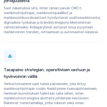
johtajuudesta
Saat näkemyksiä siitä, miten tämän päivän CMO:t,
markkinointijohtajat, markkinointipäälliköt ja
markkinointikoordinaattorit hyödyntävät sisältömarkkinointia,
digitaalisia työkaluja ja brändistrategioita liiketoiminnan
vahvistamiseksi. Kollegaryhmät auttavat sinua pysymään
markkinoinnin trendien, mittaamisen ja automaation kärjessä.
Tasapaino strategian, operatiivisen vastuun ja
hyvinvoinnin välillä
Verkostoissamme saat tukea paineeseen, joka liittyy
markkinointijohtajan rooliin. Keskitymme itsensäjohtamiseen,
henkisen kuormituksen hallintaan sekä siihen, miten
markkinointistrategisia aloitteita johdetaan kestävästi.
Rakennat toimintamalleja, jotka tukevat sekä omaa