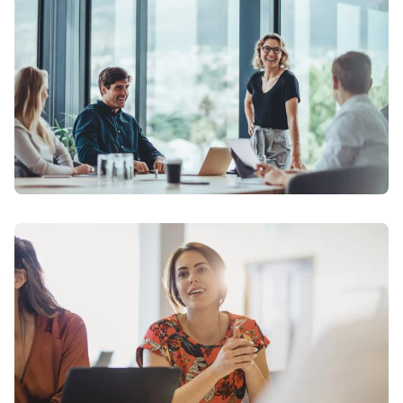
Markkinointijohto
Ryhmän jäsenillä on pitkä kokemus
markkinointialalta, ja he vastaavat
kokonaisvaltaisesta markkinoinnin pitkän
tähtäimen suunnittelusta ja kehittämisestä.