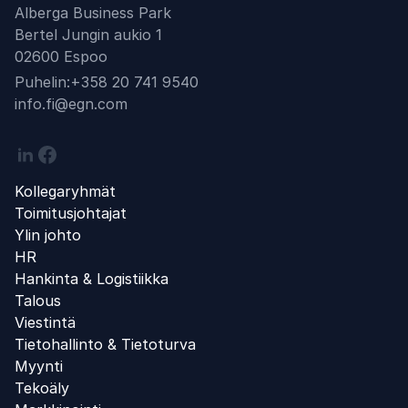
Alberga Business Park
Bertel Jungin aukio 1
02600 Espoo
Puhelin:
+358 20 741 9540
Email
info.fi@egn.com
Linkedin
Facebook
Kollegaryhmät
Toimitusjohtajat
Ylin johto
HR
Hankinta & Logistiikka
Talous
Viestintä
Tietohallinto & Tietoturva
Myynti
Tekoäly