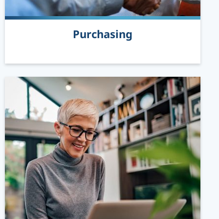
Purchasing
READ MORE